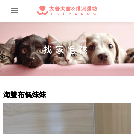
找家毛孩
海雙布偶妹妹