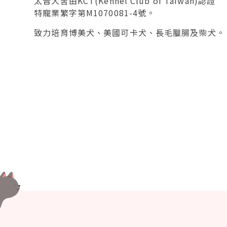
太普犬舍由KCT(Kennel Club of Taiwan)認證
特寵業繁字第M1070081-4號。
致力培育博美犬、美國可卡犬、長毛臘腸及柴犬。